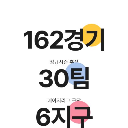
162경기
정규시즌 추적
30팀
메이저리그 구단
6지구